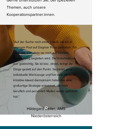
Gerne unterstützen Sie, bei speziellen
Themen, auch unsere
Kooperationspartner:innen.
"Auf der Suche nach einer Coach, bin ich in
unserem Pool auf Dagmar Popp gestoßen. Für
mich war klar, dass sie mich auf meinem
Karriereweg begleiten wird. Die Entscheidung
war goldrichtig. Sie ist klar, direkt, bringt die
Dinge gezielt auf den Punkt. Sie bietet ganz
individuelle Werkzeuge und hat viele hilfreiche,
kreative Ideen! Gemeinsam haben wir eine
großartige Strategie entwickelt, die mich
beruflich und persönlich Meilen weiter gebracht
hat."
Hildegard Zeiler, AMS
Niederösterreich